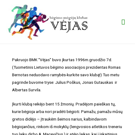
Pakruojo BMK “Vėjas” buvo įkurtas 1996m.gruodžio 7d.
(Tuometinis Lietuvos bėgimo asociacijos prezidentas Romas
Bernotas neduodavo ramybės-kurkite savo klubą!) Tuo metu
pagrinde buvome tryse: Julius Poškus, Jonas Gutauskas ir
Albertas Survila.
Įkurti klubą reikėjo bent 15 žmonių. Pradėjom paieškas tų,
kurie bėgioja arba nori pradėti bėgioti. Pamažu, pamažu mūsų
gretos didėjo – įtraukėm šeimos narius, kalbindavom
bėgiojančius, rinkom iš mokyklų (lengvosios atletikos treneriu
tuo laiku dirbo A. Macevičius ) ir atėjo laikas, kai į įskaitinius