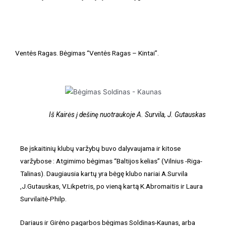
Ventės Ragas. Bėgimas “Ventės Ragas – Kintai”.
Iš Kairės į dešinę nuotraukoje A. Survila, J. Gutauskas
Be įskaitinių klubų varžybų buvo dalyvaujama ir kitose
varžybose : Atgimimo bėgimas “Baltijos kelias” (Vilnius -Riga-
Talinas). Daugiausia kartų yra bėgę klubo nariai A.Survila
,J.Gutauskas, V.Likpetris, po vieną kartą K.Abromaitis ir Laura
Survilaitė-Philp.
Dariaus ir Girėno pagarbos bėgimas Soldinas-Kaunas, arba