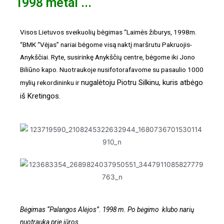
1998 metai ...
Visos Lietuvos sveikuolių bėgimas “Laimės žiburys, 1998m.
“BMK “Vėjas” nariai bėgome visą naktį maršrutu Pakruojis-
Anykščiai. Ryte, susirinkę Anykščių centre, bėgome iki Jono
Biliūno kapo. Nuotraukoje nusifotorafavome su pasaulio 1000
nugalėtoju Piotru Silkinu, kuris atbėgo
mylių rekordininku ir
iš Kretingos.
Bėgimas “Palangos Alėjos”. 1998 m. Po bėgimo klubo narių
nuotrauka prie jūros.