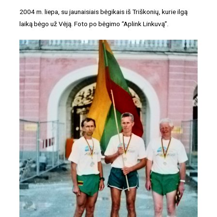
2004 m. liepa, su jaunaisiais bėgikais iš Triškonių, kurie ilgą
laiką bėgo už Vėją. Foto po bėgimo “Aplink Linkuvą”.