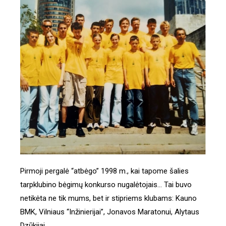
Pirmoji pergalė “atbėgo” 1998 m., kai tapome šalies
tarpklubino bėgimų konkurso nugalėtojais… Tai buvo
netikėta ne tik mums, bet ir stipriems klubams: Kauno
BMK, Vilniaus “Inžinierijai”, Jonavos Maratonui, Alytaus
Dzūkijai…