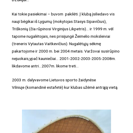
Kai tokie pasiekimai – buvom pakilėti. Į klubą įsiliedavo vis
nauji bėgikai iš Lygumų (mokytojas Stasys Sipavičius),
Triškonių (čia rūpinosi Virginijus Likpetris)… ir 1999 m. vėl
tapome nugalėtojais, nes prisijungė Žeimelio moksleiviai
(treneris Vytautas Vaitkevičius). Nugalėtųjų sėkmę
pakartojome ir 2000 m. bei 2004 metais. Varžovai susirūpino
nejuokais,ypač kauniečiai… 2001-2002-2003-2005-2008m.
likdavome antri…2007m. likome treti…
2003 m. dalyvavome Lietuvos sporto žaidynėse
Vilniuje (komandinė estafetė) kur klubas užėmė antrąją vietą.