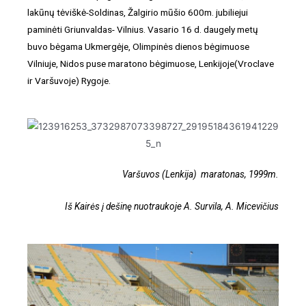
lakūnų tėviškė-Soldinas, Žalgirio mūšio 600m. jubiliejui
paminėti Griunvaldas- Vilnius. Vasario 16 d. daugely metų
buvo bėgama Ukmergėje, Olimpinės dienos bėgimuose
Vilniuje, Nidos puse maratono bėgimuose, Lenkijoje(Vroclave
ir Varšuvoje) Rygoje.
Varšuvos (Lenkija) maratonas, 1999m.
Iš Kairės į dešinę nuotraukoje A. Survila, A. Micevičius