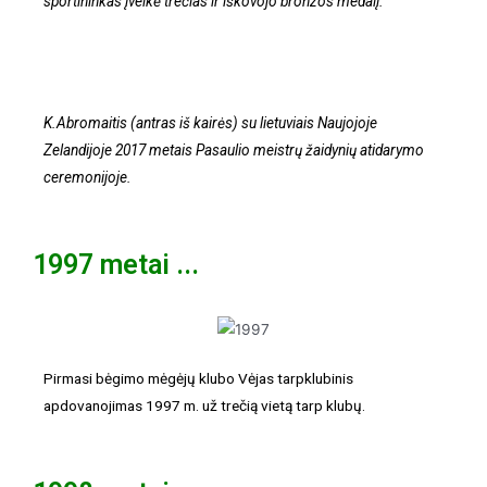
sportininkas įveikė trečias ir iškovojo bronzos medalį.
K.Abromaitis (antras iš kairės) su lietuviais Naujojoje
Zelandijoje 2017 metais Pasaulio meistrų žaidynių atidarymo
ceremonijoje.
1997 metai ...
Pirmasi bėgimo mėgėjų klubo Vėjas tarpklubinis
apdovanojimas 1997 m. už trečią vietą tarp klubų.