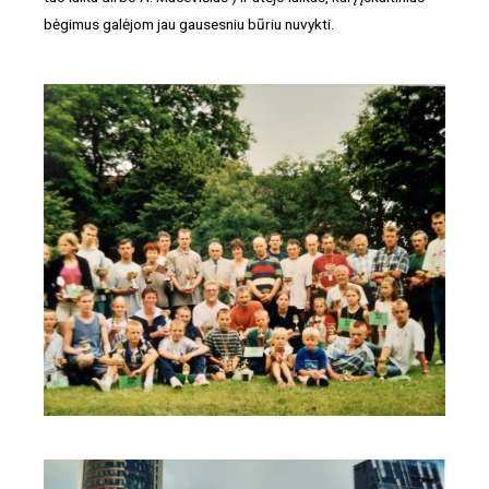
bėgimus galėjom jau gausesniu būriu nuvykti.