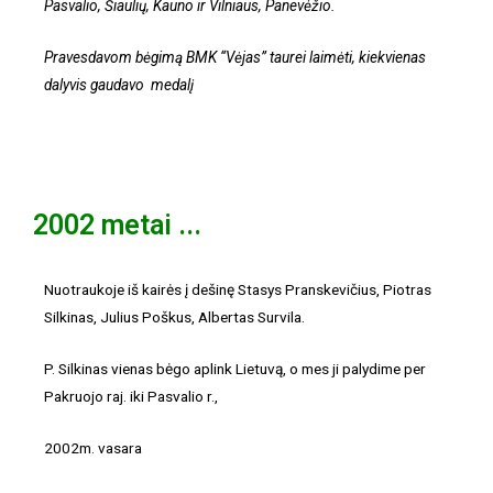
Pasvalio, Šiaulių, Kauno ir Vilniaus, Panevėžio.
Pravesdavom bėgimą BMK “Vėjas” taurei laimėti, kiekvienas
dalyvis gaudavo medalį
2002 metai ...
Nuotraukoje iš kairės į dešinę Stasys Pranskevičius, Piotras
Silkinas, Julius Poškus, Albertas Survila.
P. Silkinas vienas bėgo aplink Lietuvą, o mes ji palydime per
Pakruojo raj. iki Pasvalio r.,
2002m. vasara