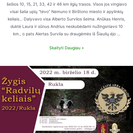
šešios 10, 15, 21, 33, 42 ir 46 km ilgių trasos. Visos jos vingiavo
visai šalia upių “tėvo” Nemuno ir Birštono miesto ir apylinkių
keliais… Dalyvavo visa Alberto Survilos šeima. Anūkas Henris,
duktė Laura ir sūnus Andrius neskubėdami nužingsniavo 10
km., o pats Alertas Survila su draugėmės iš Šiaulių ėjo …
Skaityti Daugiau »