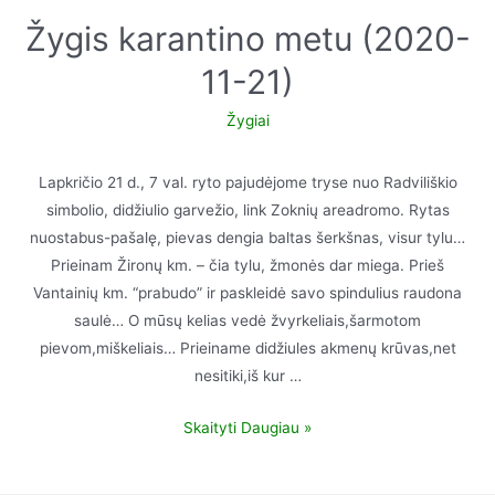
Žygis karantino metu (2020-
11-21)
Žygiai
Lapkričio 21 d., 7 val. ryto pajudėjome tryse nuo Radviliškio
simbolio, didžiulio garvežio, link Zoknių areadromo. Rytas
nuostabus-pašalę, pievas dengia baltas šerkšnas, visur tylu…
Prieinam Žironų km. – čia tylu, žmonės dar miega. Prieš
Vantainių km. “prabudo” ir paskleidė savo spindulius raudona
saulė… O mūsų kelias vedė žvyrkeliais,šarmotom
pievom,miškeliais… Prieiname didžiules akmenų krūvas,net
nesitiki,iš kur …
Skaityti Daugiau »