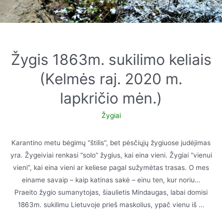
Žygis 1863m. sukilimo keliais
(Kelmės raj. 2020 m.
lapkričio mėn.)
Žygiai
Karantino metu bėgimų “štilis”, bet pėsčiųjų žygiuose judėjimas
yra. Žygeiviai renkasi “solo” žygius, kai eina vieni. Žygiai “vienui
vieni”, kai eina vieni ar keliese pagal sužymėtas trasas. O mes
einame savaip – kaip katinas sakė – einu ten, kur noriu…
Praeito žygio sumanytojas, šiaulietis Mindaugas, labai domisi
1863m. sukilimu Lietuvoje prieš maskolius, ypač vienu iš …