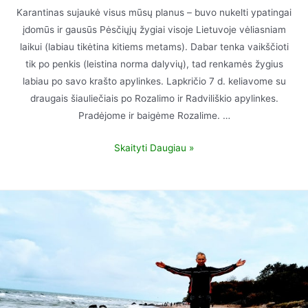
Karantinas sujaukė visus mūsų planus – buvo nukelti ypatingai
įdomūs ir gausūs Pėsčiųjų žygiai visoje Lietuvoje vėliasniam
laikui (labiau tikėtina kitiems metams). Dabar tenka vaikščioti
tik po penkis (leistina norma dalyvių), tad renkamės žygius
labiau po savo krašto apylinkes. Lapkričio 7 d. keliavome su
draugais šiauliečiais po Rozalimo ir Radviliškio apylinkes.
Pradėjome ir baigėme Rozalime. …
Skaityti Daugiau »