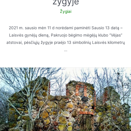
žygyje
Žygiai
2021 m. sausio mėn 11 d norėdami paminėti Sausio 13 datą –
Laisvės gynėjų dieną, Pakruojo bėgimo mėgėjų klubo “Vėjas”
atstovai, pėsčiųjų žygyje praėjo 13 simbolinių Laisvės kilometrų
…