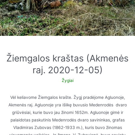
Žiemgalos kraštas (Akmenės
raj. 2020-12-05)
Žygiai
Vėl keliavome Žiemgalos krašte. Žygį pradėjome Agluonoje,
Akmenės raj. Agluonoje yra išlikę buvusio Medenrodės dvaro
griūvėsiai, kurie buvo jau žinomi 1652m. Agluonoje gimė ir
palaidotas paskutinis Medenrodės dvaro savininkas, grafas
Vladimiras Zubovas (1862-1933 m.), kuris buvo žinomas
visuomenės veikėjas. Jo žmona, V. Zubovienė, buvo sovietų