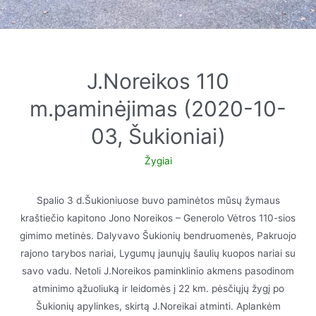
J.Noreikos 110
m.paminėjimas (2020-10-
03, Šukioniai)
Žygiai
Spalio 3 d.Šukioniuose buvo paminėtos mūsų žymaus
kraštiečio kapitono Jono Noreikos – Generolo Vėtros 110-sios
gimimo metinės. Dalyvavo Šukionių bendruomenės, Pakruojo
rajono tarybos nariai, Lygumų jaunųjų šaulių kuopos nariai su
savo vadu. Netoli J.Noreikos paminklinio akmens pasodinom
atminimo ąžuoliuką ir leidomės į 22 km. pėsčiųjų žygį po
Šukionių apylinkes, skirtą J.Noreikai atminti. Aplankėm