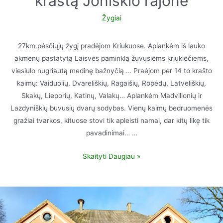
kraštą Joniškio rajone
Žygiai
27km.pėsčiųjų žygį pradėjom Kriukuose. Aplankėm iš lauko
akmenų pastatytą Laisvės paminklą žuvusiems kriukiečiems,
viesiulo nugriautą medinę bažnyčią … Praėjom per 14 to krašto
kaimų: Vaiduolių, Dvareliškių, Ragaišių, Ropėdų, Latveliškių,
Skakų, Lieporių, Katinų, Valakų… Aplankėm Madvilionių ir
Lazdyniškių buvusių dvarų sodybas. Vienų kaimų bedruomenės
gražiai tvarkos, kituose stovi tik apleisti namai, dar kitų likę tik
pavadinimai… …
Skaityti Daugiau »