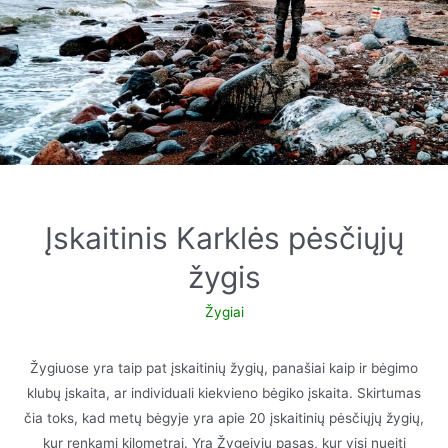
Įskaitinis Karklės pėsčiųjų
žygis
Žygiai
Žygiuose yra taip pat įskaitinių žygių, panašiai kaip ir bėgimo
klubų įskaita, ar individuali kiekvieno bėgiko įskaita. Skirtumas
čia toks, kad metų bėgyje yra apie 20 įskaitinių pėsčiųjų žygių,
kur renkami kilometrai. Yra Žygeivių pasas, kur visi nueiti