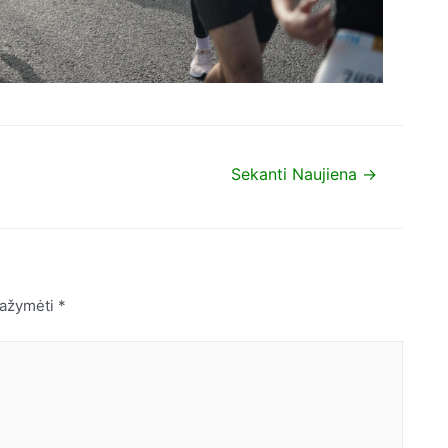
Sekanti Naujiena
→
 pažymėti
*