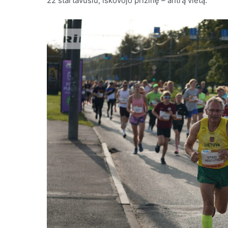
22 startavusiu, iškovojo prizinę – antrą vietą.