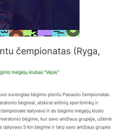
entu čempionatas (Ryga,
gimo mėgėjų klubas "Vėjas"
buvo surengtas bėgimo plentu Pasaulio čempionatas.
tonio bėgimai, atskirai elitinių sportininkų ir
 čempionate dalyvavo ir du bėgimo mėgėjų klubo
smaratonio bėgime, kur savo amžiaus grupėje, užėmė
tis dalyvavo 5 km bėgime ir tarp savo amžiaus grupės