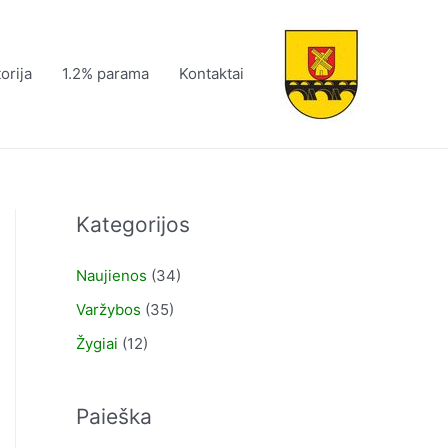
torija
1.2% parama
Kontaktai
Kategorijos
Naujienos
(34)
Varžybos
(35)
Žygiai
(12)
Paieška