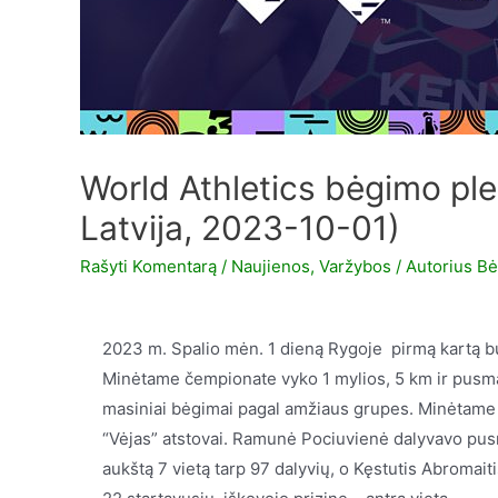
World Athletics bėgimo pl
Latvija, 2023-10-01)
Rašyti Komentarą
/
Naujienos
,
Varžybos
/ Autorius
Bė
2023 m. Spalio mėn. 1 dieną Rygoje pirmą kartą 
Minėtame čempionate vyko 1 mylios, 5 km ir pusmara
masiniai bėgimai pagal amžiaus grupes. Minėtame
“Vėjas” atstovai. Ramunė Pociuvienė dalyvavo pu
aukštą 7 vietą tarp 97 dalyvių, o Kęstutis Abromai