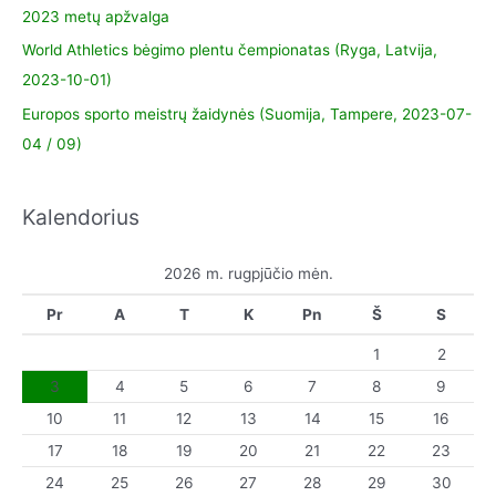
2023 metų apžvalga
World Athletics bėgimo plentu čempionatas (Ryga, Latvija,
2023-10-01)
Europos sporto meistrų žaidynės (Suomija, Tampere, 2023-07-
04 / 09)
Kalendorius
2026 m. rugpjūčio mėn.
Pr
A
T
K
Pn
Š
S
1
2
3
4
5
6
7
8
9
10
11
12
13
14
15
16
17
18
19
20
21
22
23
24
25
26
27
28
29
30