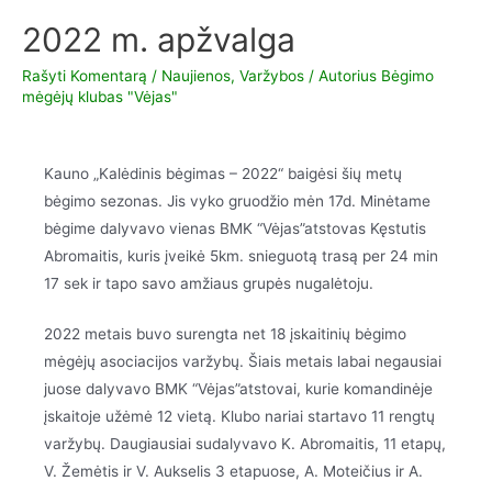
2022 m. apžvalga
Rašyti Komentarą
/
Naujienos
,
Varžybos
/ Autorius
Bėgimo
mėgėjų klubas "Vėjas"
Kauno „Kalėdinis bėgimas – 2022“ baigėsi šių metų
bėgimo sezonas. Jis vyko gruodžio mėn 17d. Minėtame
bėgime dalyvavo vienas BMK “Vėjas”atstovas Kęstutis
Abromaitis, kuris įveikė 5km. snieguotą trasą per 24 min
17 sek ir tapo savo amžiaus grupės nugalėtoju.
2022 metais buvo surengta net 18 įskaitinių bėgimo
mėgėjų asociacijos varžybų. Šiais metais labai negausiai
juose dalyvavo BMK “Vėjas”atstovai, kurie komandinėje
įskaitoje užėmė 12 vietą. Klubo nariai startavo 11 rengtų
varžybų. Daugiausiai sudalyvavo K. Abromaitis, 11 etapų,
V. Žemėtis ir V. Aukselis 3 etapuose, A. Moteičius ir A.