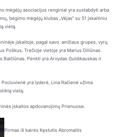
o mėgėjų asociacijos renginiai yra sustabdyti arba
gimų, bėgimo mėgėjų klubas „Vėjas“ su 51 įskaitiniu
ą vietą.
inėje įskaitoje, pagal savo amžiaus grupes, vyrų
us Poškus. Trečioje vietoje yra Marius Diliūnas.
das Balčiūnas. Penkti yra Arvydas Guldikauskas ir
Pociuvienė yra lyderė, Lina Račienė užima
liktą vietą.
ninės įskaitos apdovanojimų Prienuose.
Pirmas iš kairės Kęstutis Abromaitis