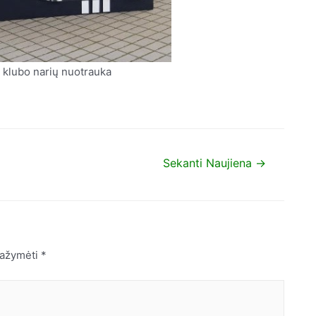
klubo narių nuotrauka
Sekanti Naujiena
→
 pažymėti
*