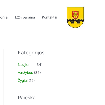
torija
1.2% parama
Kontaktai
Kategorijos
Naujienos
(34)
Varžybos
(35)
Žygiai
(12)
Paieška