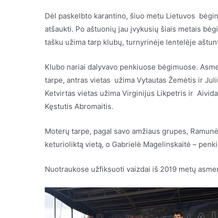
Dėl paskelbto karantino, šiuo metu Lietuvos bėgim
atšaukti. Po aštuonių jau įvykusių šiais metais bė
tašku užima tarp klubų, turnyrinėje lentelėje aštunt
Klubo nariai dalyvavo penkiuose bėgimuose. Asmen
tarpe, antras vietas užima Vytautas Žemėtis ir Juli
Ketvirtas vietas užima Virginijus Likpetris ir Aivi
Kęstutis Abromaitis.
Moterų tarpe, pagal savo amžiaus grupes, Ramunė 
keturioliktą vietą, o Gabrielė Magelinskaitė – penkio
Nuotraukose užfiksuoti vaizdai iš 2019 metų asme