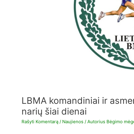
LBMA komandiniai ir asmen
narių šiai dienai
Rašyti Komentarą
/
Naujienos
/ Autorius
Bėgimo mėgė