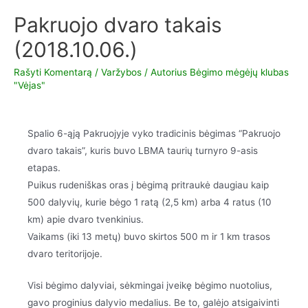
Pakruojo dvaro takais
(2018.10.06.)
Rašyti Komentarą
/
Varžybos
/ Autorius
Bėgimo mėgėjų klubas
"Vėjas"
Spalio 6-ąją Pakruojyje vyko tradicinis bėgimas “Pakruojo
dvaro takais”, kuris buvo LBMA taurių turnyro 9-asis
etapas.
Puikus rudeniškas oras į bėgimą pritraukė daugiau kaip
500 dalyvių, kurie bėgo 1 ratą (2,5 km) arba 4 ratus (10
km) apie dvaro tvenkinius.
Vaikams (iki 13 metų) buvo skirtos 500 m ir 1 km trasos
dvaro teritorijoje.
Visi bėgimo dalyviai, sėkmingai įveikę bėgimo nuotolius,
gavo proginius dalyvio medalius. Be to, galėjo atsigaivinti