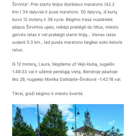
Širvinta”. Prie starto linijos išsirikiavo maratono (42.2
Km.) 34 dalyviai ir pusė maratono 50 dalyvių, iš kurių
buvo 12 moterų ir 38 vyrai. Bėgimo trasa nusidriekė
abipus Širvintos upės, reikėjo prabėgti du tiltus, miesto
gatvės ratas ir vėl prabėgti starto liniją… Vienas ratas
sudarė 5.3 km., tad pusės maratono bėgikai suko keturis
ratus.
Iš 12 moterų, Laura, bėgdama už Vėjo klubą, sugaišo
1:48:33 val ir užėmė penktąją vietą. Bendroje įskaitoje
liko 28, nugalėjo Monika Dailidaitė-Širokovė -1:42:18 val.
Tikrai, graži bėgimo ir miesto šventė.