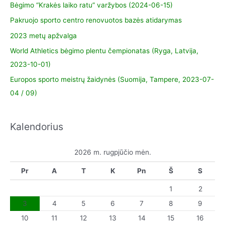
Bėgimo “Krakės laiko ratu” varžybos (2024-06-15)
Pakruojo sporto centro renovuotos bazės atidarymas
2023 metų apžvalga
World Athletics bėgimo plentu čempionatas (Ryga, Latvija,
2023-10-01)
Europos sporto meistrų žaidynės (Suomija, Tampere, 2023-07-
04 / 09)
Kalendorius
2026 m. rugpjūčio mėn.
Pr
A
T
K
Pn
Š
S
1
2
3
4
5
6
7
8
9
10
11
12
13
14
15
16