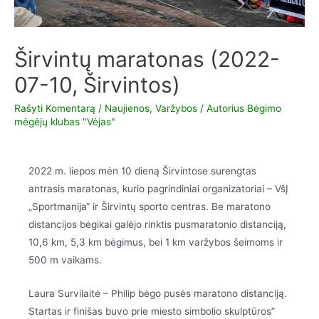
Širvintų maratonas (2022-
07-10, Širvintos)
Rašyti Komentarą
/
Naujienos
,
Varžybos
/ Autorius
Bėgimo
mėgėjų klubas "Vėjas"
2022 m. liepos mėn 10 dieną Širvintose surengtas
antrasis maratonas, kurio pagrindiniai organizatoriai – VšĮ
„Sportmanija“ ir Širvintų sporto centras. Be maratono
distancijos bėgikai galėjo rinktis pusmaratonio distanciją,
10,6 km, 5,3 km bėgimus, bei 1 km varžybos šeimoms ir
500 m vaikams.
Laura Survilaitė – Philip bėgo pusės maratono distanciją.
Startas ir finišas buvo prie miesto simbolio skulptūros”